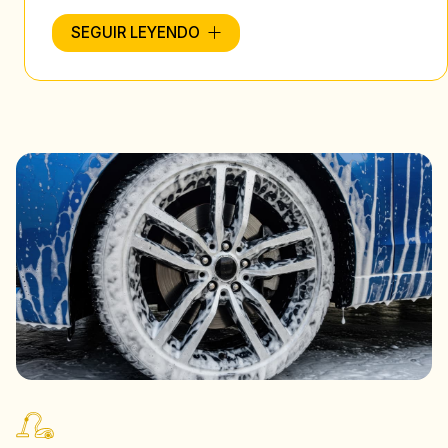
Este servicio incluye el
lavado exterior y la
SEGUIR LEYENDO
limpieza interior
de todo el habitáculo. Además,
también nos ocuparemos de la limpieza profunda
de la
tapicería
de los asientos de tu coche. Si
quieres un
lavado integral para tu coche
, confía
en nuestra empresa de
limpieza profesional
y
dejaremos tu coche como nuevo.